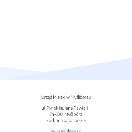
Urząd Miejski w Myśliborzu
ul. Rynek im. Jana Pawła II 1
74-300, Myślibórz
Zachodniopomorskie
www.mysliborz.pl