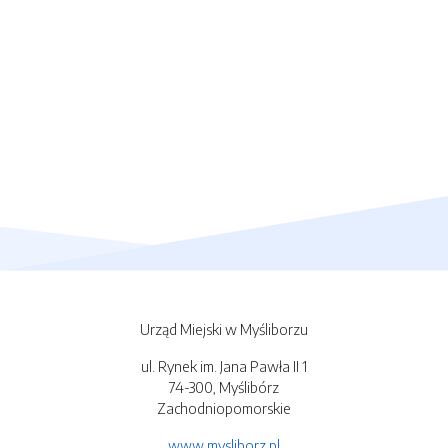
Urząd Miejski w Myśliborzu
ul. Rynek im. Jana Pawła II 1
74-300, Myślibórz
Zachodniopomorskie
www.mysliborz.pl