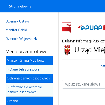
Strona główna
Dziennik Ustaw
Monitor Polski
Dziennik Wojewódzki
Biuletyn Informacji Publicz
Urząd Mie
Menu przedmiotowe
Miasto i Gmina Myślibórz
os
Dane teleadresowe
Ochrona danych osobowych
Wyszukiwarka
Informacja o ochronie
danych osobowych
Organa