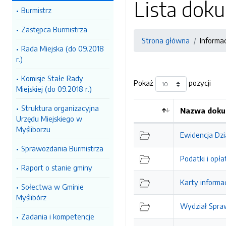
Lista do
Burmistrz
Zastępca Burmistrza
Strona główna
Informa
Rada Miejska (do 09.2018
r.)
Komisje Stałe Rady
Pokaż
pozycji
Miejskiej (do 09.2018 r.)
Struktura organizacyjna
Nazwa doku
Urzędu Miejskiego w
Myśliborzu
Ewidencja Dzi
Sprawozdania Burmistrza
Podatki i opła
Raport o stanie gminy
Karty informa
Sołectwa w Gminie
Myślibórz
Wydział Spraw
Zadania i kompetencje