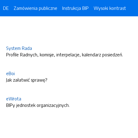
DE
Zamówienia publiczne
Instrukcja BIP
Wysoki kontrast
System Rada
Profile Radnych, komisje, interpelacje, kalendarz posiedzeń.
eBoi
Jak załatwić sprawę?
eWrota
BIPy jednostek organizacyjnych.