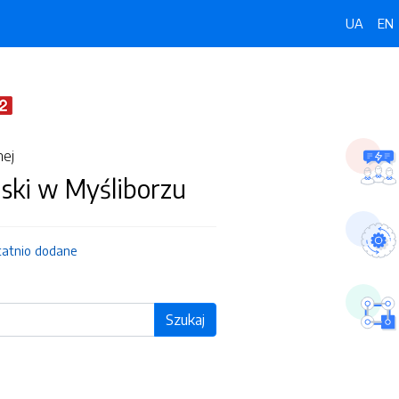
UA
EN
nej
jski w Myśliborzu
tatnio dodane
Szukaj