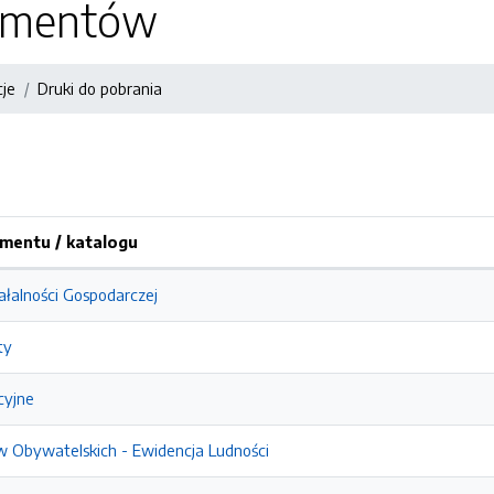
kumentów
cje
Druki do pobrania
mentu / katalogu
ałalności Gospodarczej
ty
cyjne
 Obywatelskich - Ewidencja Ludności