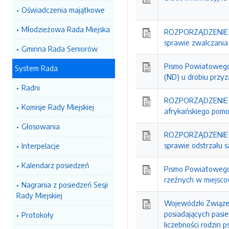
Oświadczenia majątkowe
Młodzieżowa Rada Miejska
ROZPORZĄDZENIE N
sprawie zwalczania
Gminna Rada Seniorów
Pismo Powiatowego 
System Rada
(ND) u drobiu przyz
Radni
ROZPORZĄDZENIE N
Komisje Rady Miejskiej
afrykańskiego pomo
Głosowania
ROZPORZĄDZENIE N
sprawie odstrzału 
Interpelacje
Kalendarz posiedzeń
Pismo Powiatowego L
rzeźnych w miejsco
Nagrania z posiedzeń Sesji
Rady Miejskiej
Wojewódzki Związek
posiadających pasi
Protokoły
liczebności rodzin