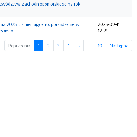
jewództwa Zachodniopomorskiego na rok
025 r. zmieniające rozporządzenie w
2025-09-11
skiego.
12:59
Poprzednia
1
2
3
4
5
…
10
Następna