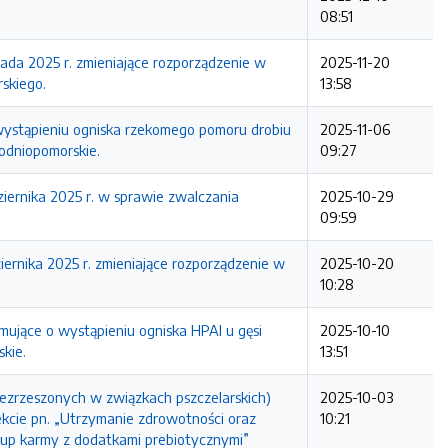
08:51
2025 r. zmieniające rozporządzenie w
2025-11-20
skiego.
13:58
 wystąpieniu ogniska rzekomego pomoru drobiu
2025-11-06
odniopomorskie.
09:27
ika 2025 r. w sprawie zwalczania
2025-10-29
09:59
ka 2025 r. zmieniające rozporządzenie w
2025-10-20
10:28
mujące o wystąpieniu ogniska HPAI u gęsi
2025-10-10
kie.
13:51
iezrzeszonych w związkach pszczelarskich)
2025-10-03
kcie pn. „Utrzymanie zdrowotności oraz
10:21
kup karmy z dodatkami prebiotycznymi”