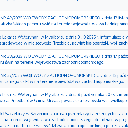
R 42/2025 WOJEWODY ZACHODNIOPOMORSKIEGO z dnia 12 listopada 
 afrykańskiego pomoru świń na terenie województwa zachodniopomor
Lekarza Weterynarii w Myśliborzu z dnia 31.10.2025 r. informujące o
agrodowego w miejscowości Trzebiele, powiat białogardzki, woj. zach
R 38/2025 WOJEWODY ZACHODNIOPOMORSKIEGO z dnia 17 październ
ru świń na terenie województwa zachodniopomorskiego.
R 37/2025 WOJEWODY ZACHODNIOPOMORSKIEGO z dnia 15 październi
sanitarnego dzików na terenie województwa zachodniopomorskiego.
ekarza Weterynarii w Myśliborzu z dnia 8 października 2025 r. infor
wości Przedborów Gmina Mikstat powiat ostrzeszowski woj. wielkopols
 Pszczelarzy w Szczecinie zaprasza pszczelarzy (zrzeszonych oraz n
eki na terenie województwa zachodniopomorskiego, do udziału w proje
 pszczelich na terenie województwa zachodniopomorskiego poprzez za