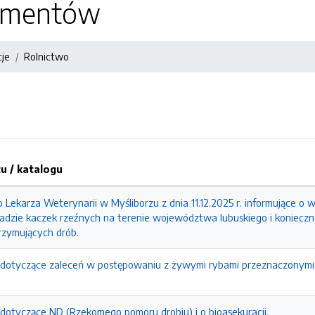
kumentów
cje
Rolnictwo
 / katalogu
ekarza Weterynarii w Myśliborzu z dnia 11.12.2025 r. informujące o 
adzie kaczek rzeźnych na terenie województwa lubuskiego i konieczno
zymujących drób.
e dotyczące zaleceń w postępowaniu z żywymi rybami przeznaczonymi 
 dotyczące ND (Rzekomego pomoru drobiu) i o bioasekuracji.