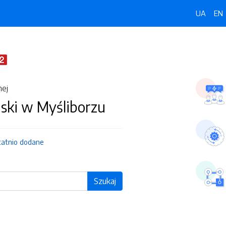
UA
EN
nej
jski w Myśliborzu
tatnio dodane
Szukaj