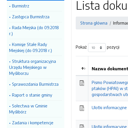
Lista do
Burmistrz
Zastępca Burmistrza
Strona główna
Informa
Rada Miejska (do 09.2018
r.)
Komisje Stałe Rady
Pokaż
pozycji
Miejskiej (do 09.2018 r.)
Struktura organizacyjna
Urzędu Miejskiego w
Nazwa dokumentu
Myśliborzu
Pismo Powiatowego L
Sprawozdania Burmistrza
ptaków (HPAI) w st
gospodarstwach utr
Raport o stanie gminy
Sołectwa w Gminie
Ulotki informacyjn
Myślibórz
Zadania i kompetencje
Ulotki informacyjne