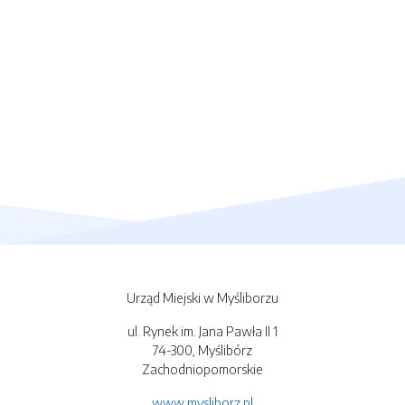
Urząd Miejski w Myśliborzu
ul. Rynek im. Jana Pawła II 1
74-300, Myślibórz
Zachodniopomorskie
www.mysliborz.pl