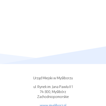
Urząd Miejski w Myśliborzu
ul. Rynek im. Jana Pawła II 1
74-300, Myślibórz
Zachodniopomorskie
www.mysliborz.pl