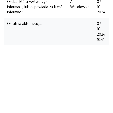
Osoba, która wytworzyła
Anna
07-
informację lub odpowiada za treść
Wesołowska
10-
informacji:
2024
Ostatnia aktualizacja:
-
07-
10-
2024
10:41