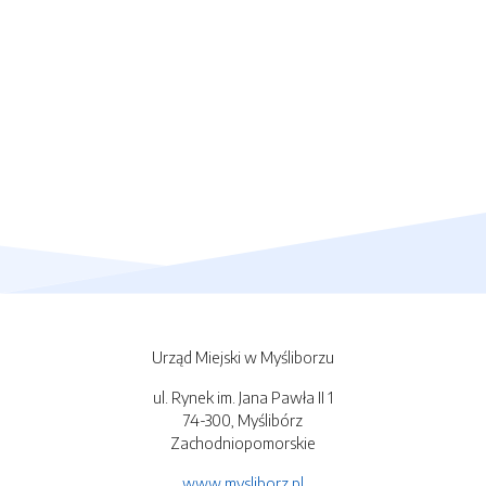
Urząd Miejski w Myśliborzu
ul. Rynek im. Jana Pawła II 1
74-300, Myślibórz
Zachodniopomorskie
www.mysliborz.pl